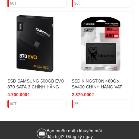
60T
36t
SSD SAMSUNG 500GB EVO
SSD KINGSTON 480Gb
870 SATA 3 CHÍNH HÃNG
SA400 CHÍNH HÃNG VAT
4.700.000₫
2.370.000₫
60T
36t
Bạn muốn nhận khuyến mãi
đặc biệt? Đăng ký ngay.