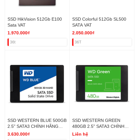
SSD HikVision 512Gb E100
SSD Colorful 512Gb SL500
Sata VAT
SATA VAT
1.970.000₫
2.050.000₫
36t
36T
SSD WESTERN BLUE 500GB
SSD WESTERN GREEN
2.5" SATA3 CHÍNH HÃNG
480GB 2.5" SATA3 CHÍNH
VAT
HÃNG VAT
3.630.000₫
Liên hệ