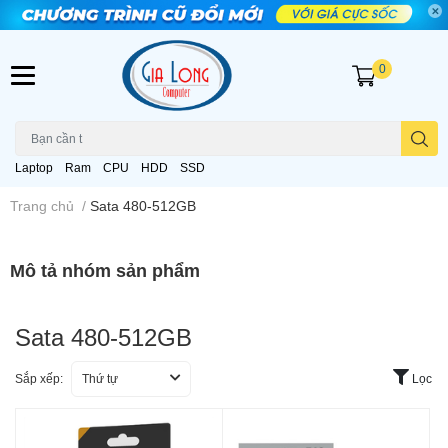
0
Laptop
Ram
CPU
HDD
SSD
Trang chủ
/
Sata 480-512GB
Mô tả nhóm sản phẩm
Sata 480-512GB
Sắp xếp:
Thứ tự
Lọc