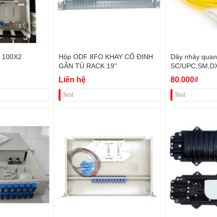
 100X2
Hộp ODF 8FO KHAY CỐ ĐỊNH
Dây nhảy qua
GẮN TỦ RACK 19"
SC/UPC,SM,D
ĐÔI) VAT
Liên hệ
80.000₫
Test
Test