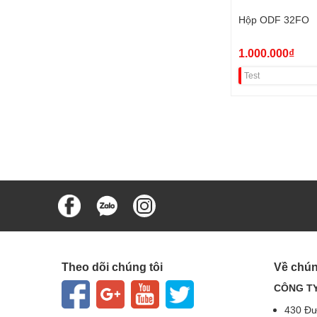
Hộp ODF 32FO
1.000.000₫
Test
Theo dõi chúng tôi
Về chún
CÔNG TY
430 Đư