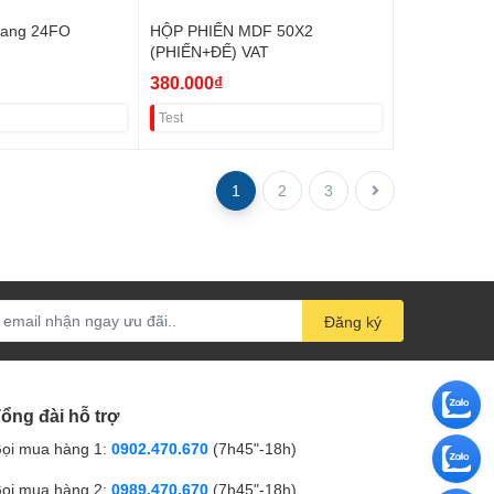
ang 24FO
HỘP PHIẾN MDF 50X2
(PHIẾN+ĐẾ) VAT
380.000₫
Test
1
2
3
Đăng ký
ổng đài hỗ trợ
ọi mua hàng 1:
0902.470.670
(7h45"-18h)
ọi mua hàng 2:
0989.470.670
(7h45"-18h)