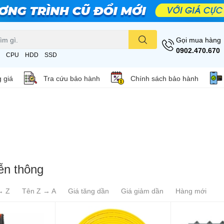
Gọi mua hàng
0902.470.670
CPU
HDD
SSD
 giá
Tra cứu bảo hành
Chính sách bảo hành
ễn thông
→ Z
Tên Z → A
Giá tăng dần
Giá giảm dần
Hàng mới