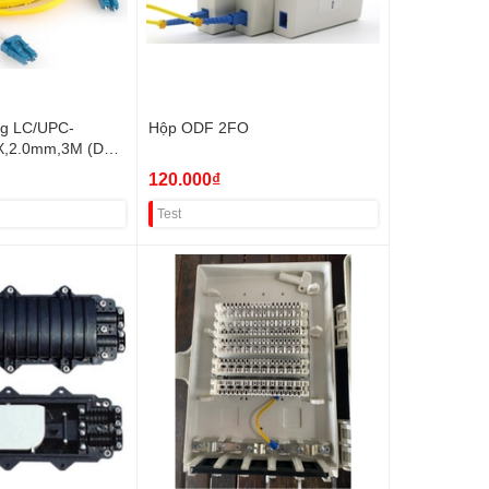
ng LC/UPC-
Hộp ODF 2FO
X,2.0mm,3M (DÂY
120.000₫
Test