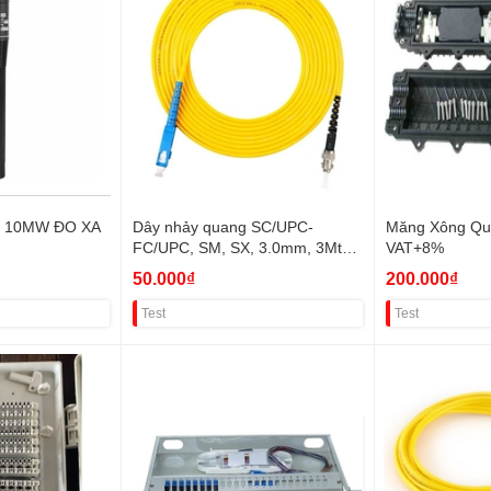
 10MW ĐO XA
Dây nhảy quang SC/UPC-
Măng Xông Qu
FC/UPC, SM, SX, 3.0mm, 3Mt
VAT+8%
VAT+8%
50.000₫
200.000₫
Test
Test