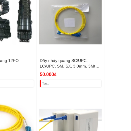
ang 12FO
Dây nhảy quang SC/UPC-
LC/UPC, SM, SX, 3.0mm, 3Mt
VAT+8%
50.000₫
Test