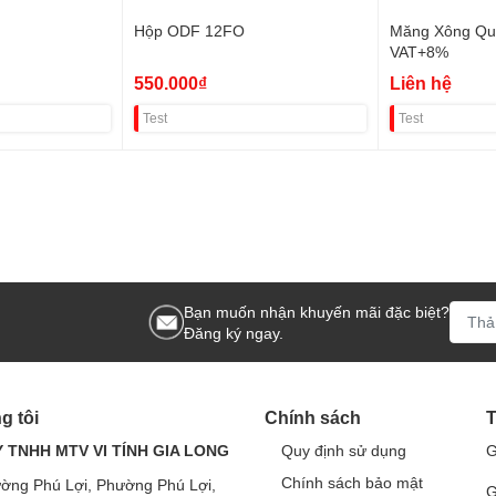
Hộp ODF 12FO
Măng Xông Qu
VAT+8%
550.000₫
Liên hệ
Test
Test
Bạn muốn nhận khuyến mãi đặc biệt?
Đăng ký ngay.
g tôi
Chính sách
T
 TNHH MTV VI TÍNH GIA LONG
Quy định sử dụng
G
Chính sách bảo mật
ờng Phú Lợi, Phường Phú Lợi,
G