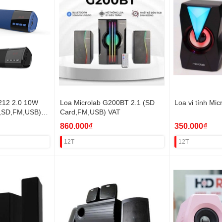
212 2.0 10W
Loa Microlab G200BT 2.1 (SD
Loa vi tính Mic
0,SD,FM,USB)
Card,FM,USB) VAT
860.000₫
350.000₫
12T
12T