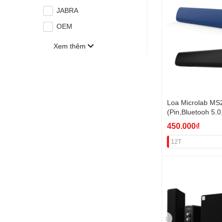
JABRA
OEM
Xem thêm
Loa Microlab MS
(Pin,Bluetooh 5.
VAT
450.000₫
12T