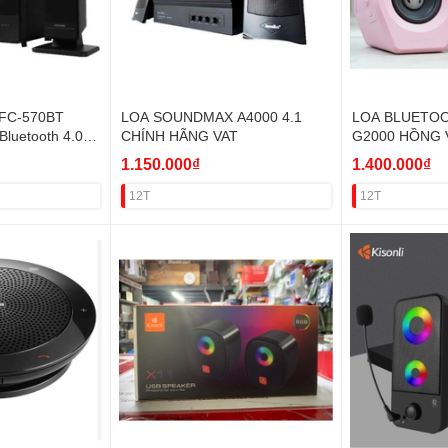
FC-570BT
LOA SOUNDMAX A4000 4.1
LOA BLUETOO
luetooth 4.0)
CHÍNH HÃNG VAT
G2000 HỒNG 
1.150.000₫
1.400.000₫
12T
12T