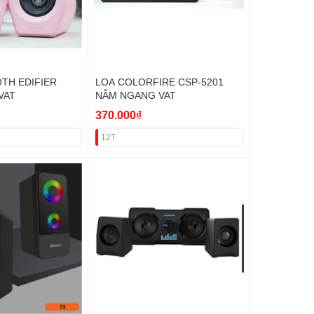
TH EDIFIER
LOA COLORFIRE CSP-5201
VAT
NẰM NGANG VAT
370.000₫
12T