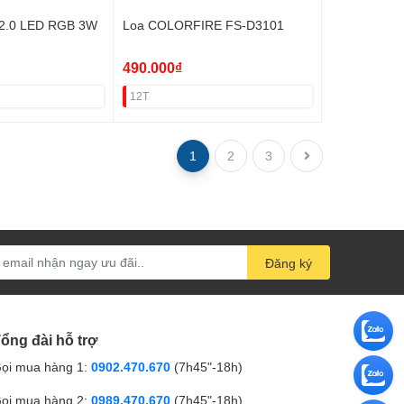
9 2.0 LED RGB 3W
Loa COLORFIRE FS-D3101
490.000₫
12T
1
2
3
Đăng ký
ổng đài hỗ trợ
ọi mua hàng 1:
0902.470.670
(7h45"-18h)
ọi mua hàng 2:
0989.470.670
(7h45"-18h)