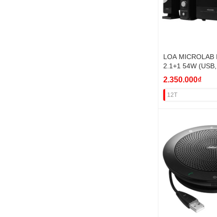
LOA MICROLAB 
2.1+1 54W (USB,B
VAT
2.350.000₫
12T