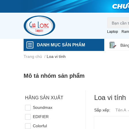
Laptop
Ram
DANH MỤC SẢN PHẨM
Bảng
Trang chủ
/
Loa vi tính
Mô tả nhóm sản phẩm
Loa vi tính
HÃNG SẢN XUẤT
Soundmax
Sắp xếp:
Tên A 
EDIFIER
Colorful