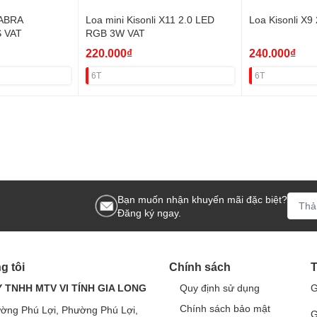
JABRA
Loa mini Kisonli X11 2.0 LED
Loa Kisonli X
 VAT
RGB 3W VAT
220.000₫
240.000₫
6T
6T
Bạn muốn nhận khuyến mãi đặc biệt?
Đăng ký ngay.
g tôi
Chính sách
T
 TNHH MTV VI TÍNH GIA LONG
Quy định sử dụng
G
Chính sách bảo mật
ờng Phú Lợi, Phường Phú Lợi,
G