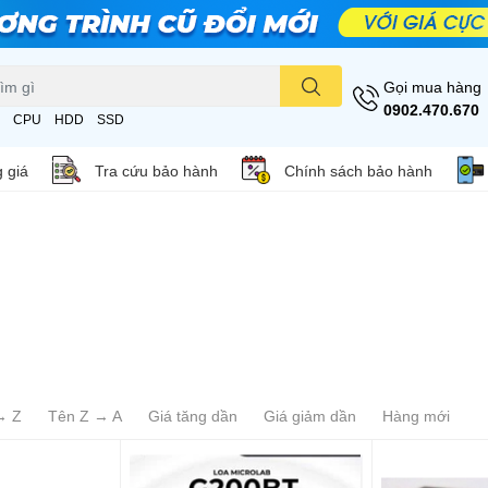
Gọi mua hàng
0902.470.670
CPU
HDD
SSD
 giá
Tra cứu bảo hành
Chính sách bảo hành
→ Z
Tên Z → A
Giá tăng dần
Giá giảm dần
Hàng mới