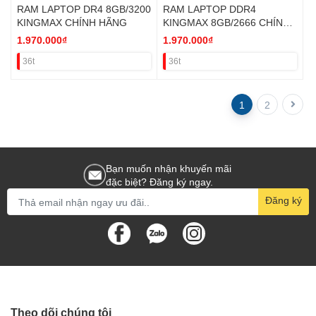
RAM LAPTOP DR4 8GB/3200
RAM LAPTOP DDR4
KINGMAX CHÍNH HÃNG
KINGMAX 8GB/2666 CHÍNH
HÃNG
1.970.000₫
1.970.000₫
36t
36t
1
2
Bạn muốn nhận khuyến mãi
đặc biệt? Đăng ký ngay.
Đăng ký
Theo dõi chúng tôi