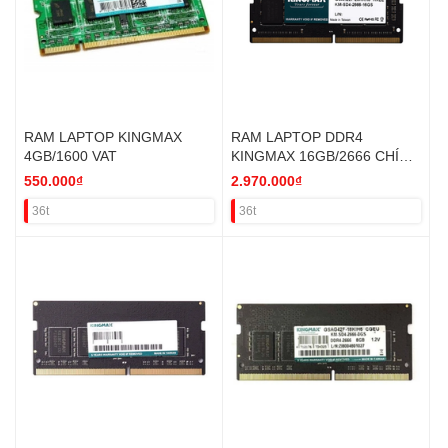
RAM LAPTOP KINGMAX
RAM LAPTOP DDR4
4GB/1600 VAT
KINGMAX 16GB/2666 CHÍNH
HÃNG
550.000₫
2.970.000₫
36t
36t