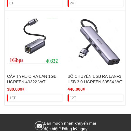
6T
24T
CÁP TYPE-C RA LAN 1GB
BỘ CHUYỂN USB RA LAN+3
UGREEN 40322 VAT
USB 3.0 UGREEN 60554 VAT
380.000₫
440.000₫
12T
12T
Bạn muốn nhận khuyến mãi
đặc biệt? Đăng ký ngay.