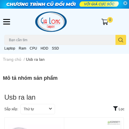
0
Laptop
Ram
CPU
HDD
SSD
Trang chủ
/
Usb ra lan
Mô tả nhóm sản phẩm
Usb ra lan
Sắp xếp:
Thứ tự
Lọc