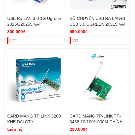
USB Ra LAN 3.0 1G Ugreen
BỘ CHUYỂN USB RA LAN+3
20256/20255 VAT
USB 3.0 UGREEN 20915 VAT
300.000₫
590.000₫
12T
12T
CARD MẠNG TP LINK 3200
CARD MẠNG TP-LINK TF-
KHE DÀI CTY
3468 10/100/1000M CHÍNH
HÃNG (PCI-1X) VAT
Liên hệ
230.000₫