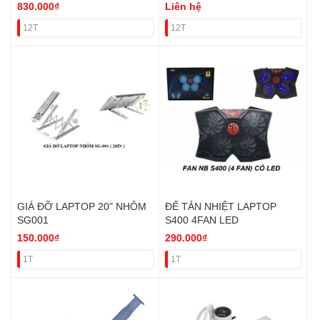
thị nhiệt) VAT
830.000₫
Liên hệ
12T
12T
GIÁ ĐỠ LAPTOP 20" NHÔM
ĐẾ TẢN NHIỆT LAPTOP
SG001
S400 4FAN LED
150.000₫
290.000₫
1T
1T