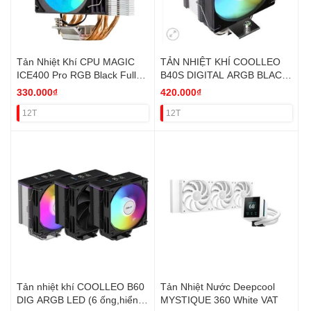
Tản Nhiệt Khí CPU MAGIC
TẢN NHIỆT KHÍ COOLLEO
ICE400 Pro RGB Black Full
B40S DIGITAL ARGB BLACK
Socket VAT
VAT
330.000₫
420.000₫
12T
12T
Tản nhiệt khí COOLLEO B60
Tản Nhiệt Nước Deepcool
DIG ARGB LED (6 ống,hiển
MYSTIQUE 360 White VAT