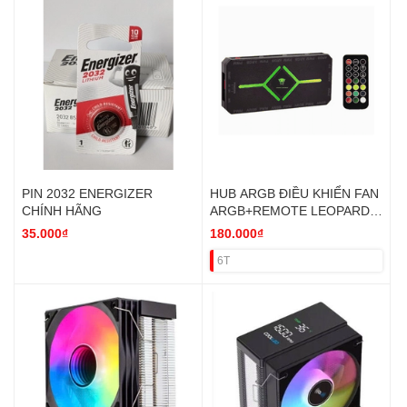
PIN 2032 ENERGIZER
HUB ARGB ĐIỀU KHIỂN FAN
CHÍNH HÃNG
ARGB+REMOTE LEOPARD
(KO VAT)
35.000₫
180.000₫
6T