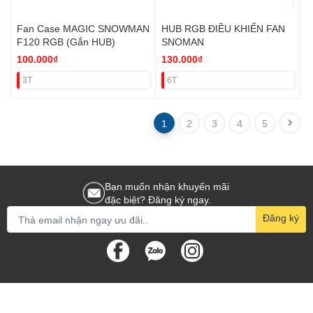
Fan Case MAGIC SNOWMAN
HUB RGB ĐIỀU KHIỂN FAN
F120 RGB (Gắn HUB)
SNOMAN
100.000₫
130.000₫
3T
6T
1
2
3
4
5
Bạn muốn nhận khuyến mãi
đặc biệt? Đăng ký ngay.
Đăng ký