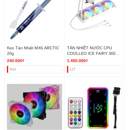
Keo Tản Nhiệt MX6 ARCTIC
TẢN NHIỆT NƯỚC CPU
20g
COOLLEO ICE FAIRY 360
DIG BLACK,WHITE (LCD
240.000₫
1.450.000₫
HIỂN THỊ) VAT
Test
12T