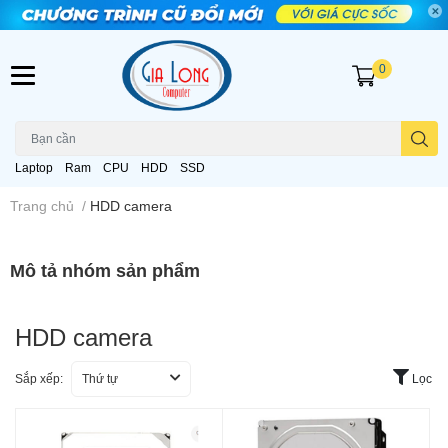
0
Laptop
Ram
CPU
HDD
SSD
Trang chủ
/
HDD camera
Mô tả nhóm sản phẩm
HDD camera
Sắp xếp:
Thứ tự
Lọc