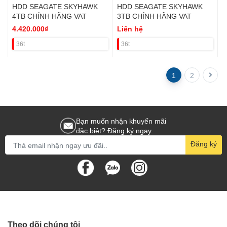
HDD SEAGATE SKYHAWK
HDD SEAGATE SKYHAWK
4TB CHÍNH HÃNG VAT
3TB CHÍNH HÃNG VAT
4.420.000₫
Liên hệ
36t
36t
1
2
Bạn muốn nhận khuyến mãi
đặc biệt? Đăng ký ngay.
Đăng ký
Theo dõi chúng tôi