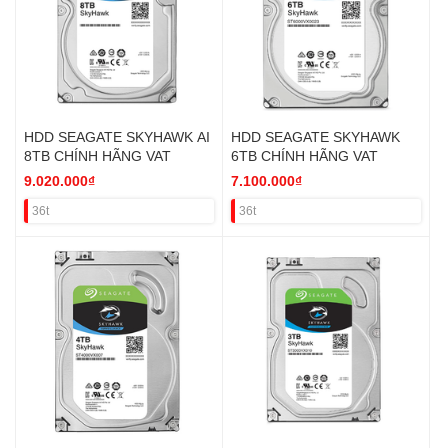
HDD SEAGATE SKYHAWK AI
HDD SEAGATE SKYHAWK
8TB CHÍNH HÃNG VAT
6TB CHÍNH HÃNG VAT
9.020.000₫
7.100.000₫
36t
36t