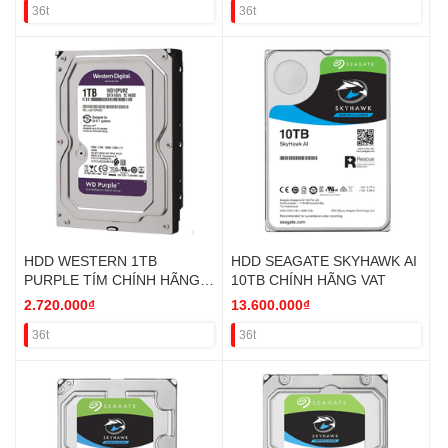
36t
36t
HDD WESTERN 1TB
HDD SEAGATE SKYHAWK AI
PURPLE TÍM CHÍNH HÃNG
10TB CHÍNH HÃNG VAT
VAT
2.720.000₫
13.600.000₫
36t
36t