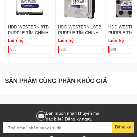
HDD WESTERN 8TB
HDD WESTERN 10TB
HDD WESTER
PURPLE TÍM CHÍNH
PURPLE TÍM CHÍNH
PURPLE TÍM 
HÃNG VAT
HÃNG VAT
HÃNG VAT
Liên hệ
Liên hệ
Liên hệ
36t
36t
36t
SẢN PHẨM CÙNG PHÂN KHÚC GIÁ
Bạn muốn nhận khuyến mãi
đặc biệt? Đăng ký ngay.
Đăng ký