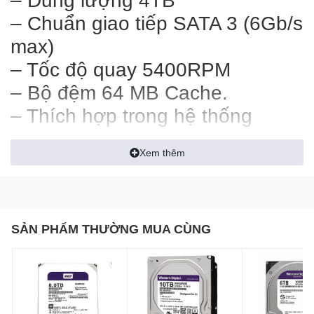
– Chuẩn giao tiếp SATA 3 (6Gb/s
max)
– Tốc độ quay 5400RPM
– Bộ đệm 64 MB Cache.
– Thích hợp trong hệ thống
camera giám sát tại nhà và
Xem thêm
doanh nghiệp vừa và nhỏ.
SẢN PHẨM THƯỜNG MUA CÙNG