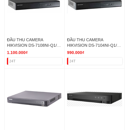
ĐẦU THU CAMERA
ĐẦU THU CAMERA
HIKVISION DS-7108NI-Q1/M
HIKVISION DS-7104NI-Q1/M
IP 8 kênh sắt
IP 4 kênh Sắt VAT
1.100.000₫
990.000₫
24T
24T