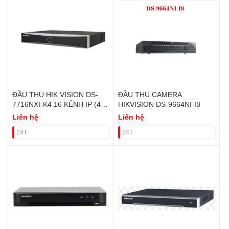
ĐẦU THU HIK VISION DS-
ĐẦU THU CAMERA
7716NXI-K4 16 KÊNH IP (4
HIKVISION DS-9664NI-I8
HDD)
Liên hệ
Liên hệ
24T
24T