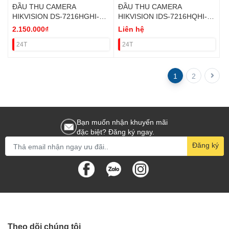
ĐẦU THU CAMERA
ĐẦU THU CAMERA
HIKVISION DS-7216HGHI-M1
HIKVISION IDS-7216HQHI-
16 KÊNH 5 IN 1 H265+ VAT
M1/E 16 KÊNH 5 IN 1 VAT
2.150.000₫
Liên hệ
24T
24T
1
2
Bạn muốn nhận khuyến mãi
đặc biệt? Đăng ký ngay.
Đăng ký
Theo dõi chúng tôi