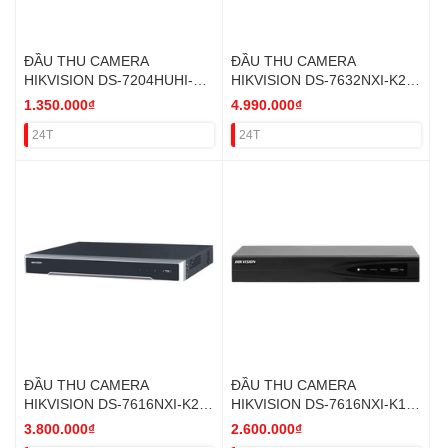
ĐẦU THU CAMERA
ĐẦU THU CAMERA
HIKVISION DS-7204HUHI-
HIKVISION DS-7632NXI-K2
K1/E(S) 4 KÊNH 5 IN 1 VAT
32KÊNH IP 02 HDD VAT
1.350.000₫
4.990.000₫
24T
24T
ĐẦU THU CAMERA
ĐẦU THU CAMERA
HIKVISION DS-7616NXI-K2
HIKVISION DS-7616NXI-K1
16 KÊNH IP (02 HDD) VAT
16 KÊNH IP 01 HDD VAT
3.800.000₫
2.600.000₫