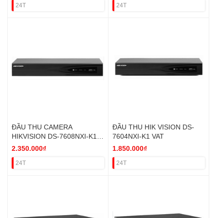
24T
24T
ĐẦU THU CAMERA
ĐẦU THU HIK VISION DS-
HIKVISION DS-7608NXI-K1 8
7604NXI-K1 VAT
KÊNH IP VAT
2.350.000₫
1.850.000₫
24T
24T