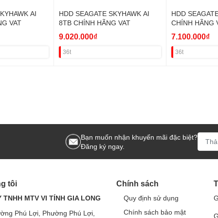
KYHAWK AI
HDD SEAGATE SKYHAWK AI
HDD SEAGATE
NG VAT
8TB CHÍNH HÃNG VAT
CHÍNH HÃNG 
9.020.000₫
7.100.000₫
36t
36t
Bạn muốn nhận khuyến mãi đặc biệt?
Đăng ký ngay.
g tôi
Chính sách
T
 TNHH MTV VI TÍNH GIA LONG
Quy định sử dụng
G
Chính sách bảo mật
ờng Phú Lợi, Phường Phú Lợi,
G