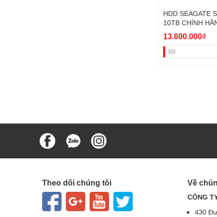
HDD SEAGATE S
10TB CHÍNH HÃ
13.600.000₫
36t
Theo dõi chúng tôi
Về chún
CÔNG TY
430 Đư