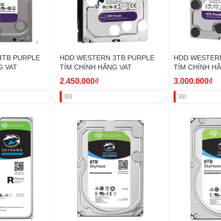
4TB PURPLE
HDD WESTERN 3TB PURPLE
HDD WESTERN
G VAT
TÍM CHÍNH HÃNG VAT
TÍM CHÍNH H
2.450.000₫
3.000.000₫
36t
36t