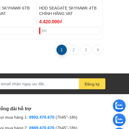
 SKYHAWK 6TB
HDD SEAGATE SKYHAWK 4TB
VAT
CHÍNH HÃNG VAT
4.420.000₫
36t
1
2
3
Đăng ký
ổng đài hỗ trợ
ọi mua hàng 1:
0902.470.670
(7h45"-18h)
ọi mua hàng 2:
0989.470.670
(7h45"-18h)