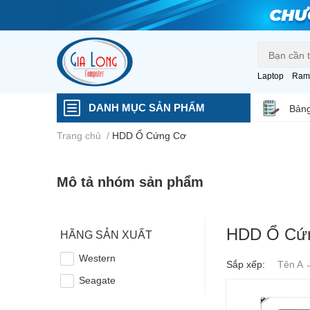
Laptop
Ram
DANH MỤC SẢN PHẨM
Bảng
Trang chủ
/
HDD Ổ Cứng Cơ
Mô tả nhóm sản phẩm
HDD Ổ Cứ
HÃNG SẢN XUẤT
Western
Sắp xếp:
Tên A 
Seagate