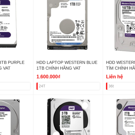
8TB PURPLE
HDD LAPTOP WESTERN BLUE
HDD WESTERN
G VAT
1TB CHÍNH HÃNG VAT
TÍM CHÍNH H
1.600.000₫
Liên hệ
24T
36t