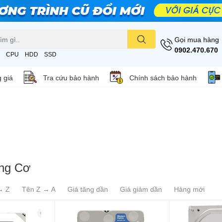
Gọi mua hàng
0902.470.670
CPU
HDD
SSD
 giá
Tra cứu bảo hành
Chính sách bảo hành
ng Cơ
→ Z
Tên Z → A
Giá tăng dần
Giá giảm dần
Hàng mới