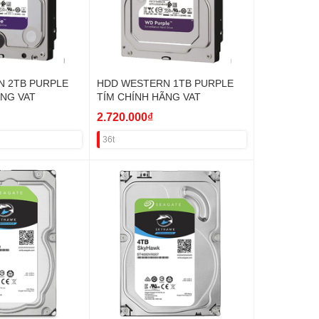
 2TB PURPLE
HDD WESTERN 1TB PURPLE
ÃNG VAT
TÍM CHÍNH HÃNG VAT
2.720.000₫
36t