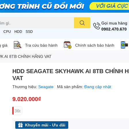
Gọi mua hàng
0902.470.670
CPU
HDD
SSD
 giá
Tra cứu bảo hành
Chính sách bảo hành
 AI 8TB CHÍNH HÃNG VAT
HDD SEAGATE SKYHAWK AI 8TB CHÍNH 
VAT
Thương hiệu:
Seagate
Mã sản phẩm:
Đang cập nhật
9.020.000₫
36t
Khuyến mãi - Ưu đãi