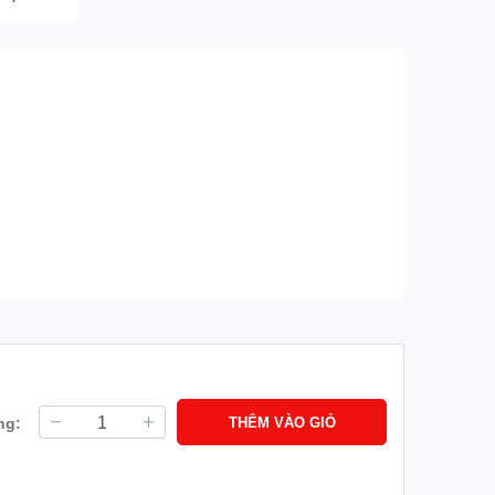
ng:
THÊM VÀO GIỎ