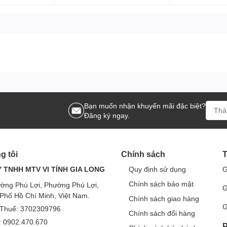
Bạn muốn nhận khuyến mãi đặc biệt?
Đăng ký ngay.
g tôi
Chính sách
T
 TNHH MTV VI TÍNH GIA LONG
Quy định sử dụng
G
Chính sách bảo mật
ờng Phú Lợi, Phường Phú Lợi,
G
Phố Hồ Chí Minh, Việt Nam.
Chính sách giao hàng
G
Thuế: 3702309796
Chính sách đổi hàng
e: 0902.470.670
P