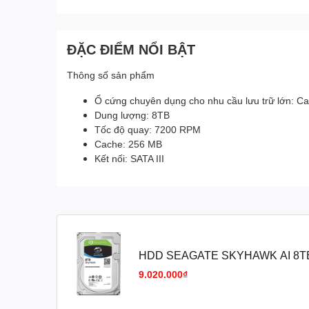
ĐẶC ĐIỂM NỔI BẬT
Thông số sản phẩm
Ổ cứng chuyên dụng cho nhu cầu lưu trữ lớn: Cam
Dung lượng: 8TB
Tốc độ quay: 7200 RPM
Cache: 256 MB
Kết nối: SATA III
HDD SEAGATE SKYHAWK AI 8T
VAT
9.020.000₫