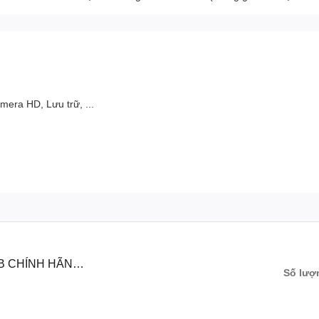
era HD, Lưu trữ, ...
B CHÍNH HÃNG
Số lượ