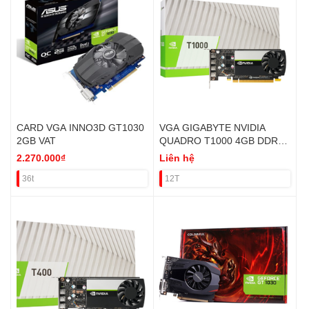
CARD VGA INNO3D GT1030
VGA GIGABYTE NVIDIA
2GB VAT
QUADRO T1000 4GB DDR6
VAT
2.270.000₫
Liên hệ
36t
12T