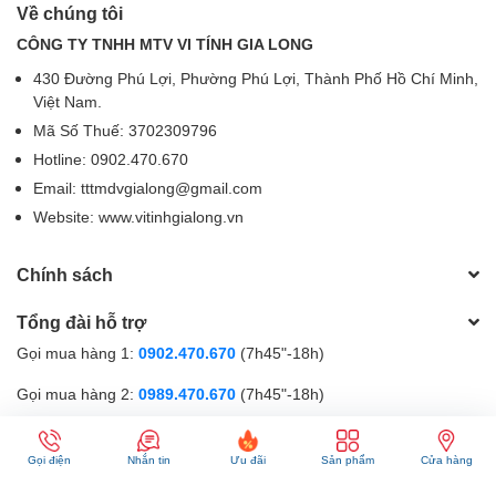
Về chúng tôi
CÔNG TY TNHH MTV VI TÍNH GIA LONG
430 Đường Phú Lợi, Phường Phú Lợi, Thành Phố Hồ Chí Minh,
Việt Nam.
Mã Số Thuế: 3702309796
Hotline: 0902.470.670
Email: tttmdvgialong@gmail.com
Website: www.vitinhgialong.vn
Chính sách
Tổng đài hỗ trợ
Gọi mua hàng 1:
0902.470.670
(7h45"-18h)
Gọi mua hàng 2:
0989.470.670
(7h45"-18h)
Gọi hỗ trợ kĩ thuật:
0867.470.670
(9h-18h)
Gọi điện
Nhắn tin
Ưu đãi
Sản phẩm
Cửa hàng
Phương thức thanh toán