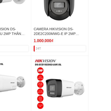
ISION DS-
CAMERA HIKVISION DS-
IU 2MP THÂN
2DE2C200MWG-E IP 2MP
KÉP,MICRO) VAT
(360/THẺ/ĐÀM THOẠI,SÁNG
1.000.000₫
KÉP) VAT
24T