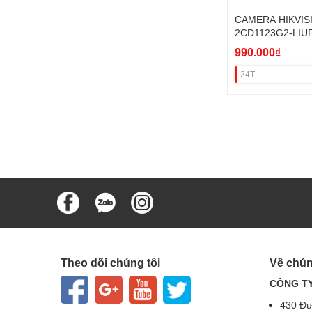
CAMERA HIKVIS
2CD1123G2-LIUF
(H265+,SÁNG KÉ
990.000₫
24T
Theo dõi chúng tôi
Về chún
CÔNG TY
430 Đư