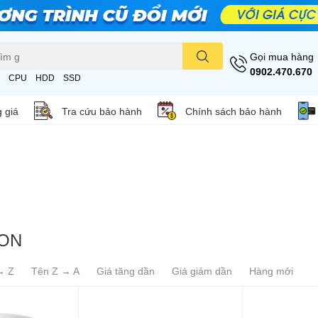
Gọi mua hàng
0902.470.670
CPU
HDD
SSD
 giá
Tra cứu bảo hành
Chính sách bảo hành
ION
→ Z
Tên Z → A
Giá tăng dần
Giá giảm dần
Hàng mới