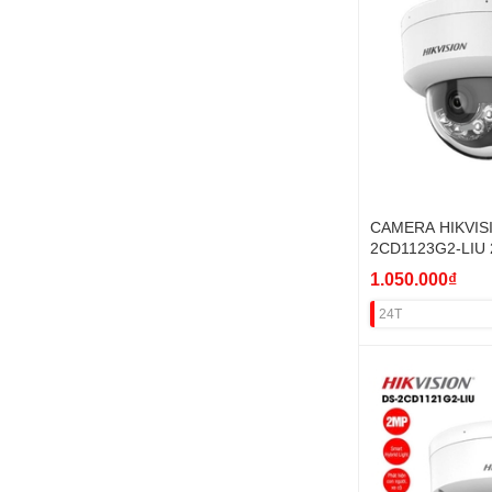
CAMERA HIKVIS
2CD1123G2-LIU 
(H265+,SÁNG KÉ
1.050.000₫
24T