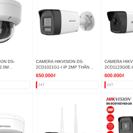
ION DS-
CAMERA HIKVISION DS-
CAMERA HIKV
2.0M
2CD1021G1-I IP 2MP THÂN
2CD1123G0E-
P,MIC)
POE VAT
(KO POE) VAT
650.000₫
600.000₫
24T
24T