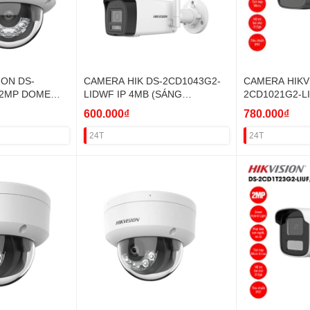
ION DS-
CAMERA HIK DS-2CD1043G2-
CAMERA HIKV
 2MP DOME
LIDWF IP 4MB (SÁNG
2CD1021G2-L
P,MICRO) VAT
KÉP,WIFI,THẺ) VAT
(IR20M,SÁNG 
600.000₫
780.000₫
24T
24T