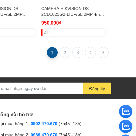
ISION DS-
CAMERA HIKVISION DS-
IUF/SL 2MP
2CD1023G2-LIUF/SL 2MP 4mm
ÁNG
THÂN (SÁNG KÉP,ĐÀM
950.000₫
M THOẠI,THẺ)
THOẠI,KHE THẺ) VAT
24T
1
2
3
4
Đăng ký
ổng đài hỗ trợ
ọi mua hàng 1:
0902.470.670
(7h45"-18h)
ọi mua hàng 2:
0989.470.670
(7h45"-18h)