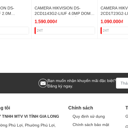
ION DS-
CAMERA HIKVISION DS-
CAMERA HIKV
 2.0M
2CD1143G2-LIUF 4.0MP DOME
2CD1T23G2-L
P,MIC+THẺ)
(SÁNG KÉP,MICRO,GẮNTHẺ)
THÂN (4MM,S
1.590.000₫
1.090.000₫
VAT
KÉP,IR50M,ĐÀ
VAT
24T
24T
Bạn muốn nhận khuyến mãi đặc biệt?
Đăng ký ngay.
g tôi
Chính sách
T
 TNHH MTV VI TÍNH GIA LONG
Quy định sử dụng
G
Chính sách bảo mật
ờng Phú Lợi, Phường Phú Lợi,
G