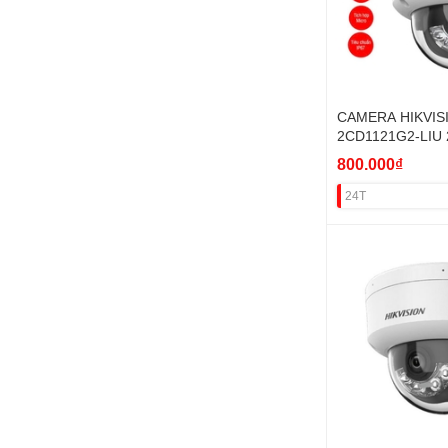
CAMERA HIKVIS
2CD1121G2-LIU
(IR20M,SÁNG KÉ
800.000₫
24T