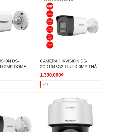
ISION DS-
CAMERA HIKVISION DS-
ID 2MP DOME
2CD1043G2-LIUF 4.0MP THÂN
SÁNG KÉP VAT
1.390.000₫
24T