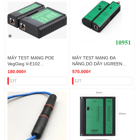
MÁY TEST MẠNG POE
MÁY TEST MẠNG ĐA
VegGieg V-E102
NĂNG,DÒ DÂY UGREEN
(RJ45+RJ11+POE) VAT
10951 (RJ11+RJ12+RJ45)
180.000₫
570.000₫
VAT
12T
12T