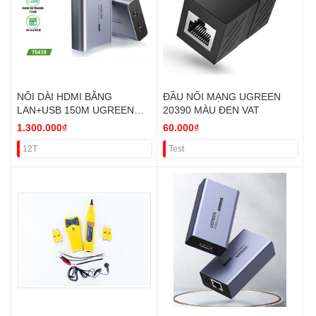
NỐI DÀI HDMI BẰNG
ĐẦU NỐI MẠNG UGREEN
LAN+USB 150M UGREEN
20390 MÀU ĐEN VAT
70438 CỤC NHẬN VAT
1.300.000₫
60.000₫
12T
Test