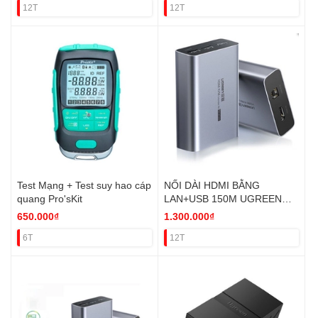
12T
12T
Test Mạng + Test suy hao cáp
NỐI DÀI HDMI BẰNG
quang Pro'sKit
LAN+USB 150M UGREEN
60323 CỤC PHÁT VAT
650.000₫
1.300.000₫
6T
12T