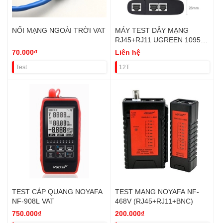
NỐI MẠNG NGOÀI TRỜI VAT
MÁY TEST DÂY MẠNG
RJ45+RJ11 UGREEN 10950
VAT
70.000₫
Liên hệ
Test
12T
TEST CÁP QUANG NOYAFA
TEST MẠNG NOYAFA NF-
NF-908L VAT
468V (RJ45+RJ11+BNC)
750.000₫
200.000₫