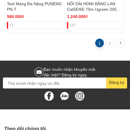
Test Mạng Đa Năng PUNENG
NỐI DÀI HDMI BẰNG LAN
PN-T
Cat5E/6E 70m Ugreen 20519
VAT
580.000₫
1.240.000₫
1T
12T
1
2
Bạn muốn nhận khuyến mãi
đặc biệt? Đăng ký ngay.
Đăng ký
Theo dõi chúng tôi