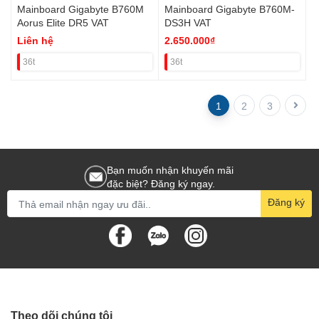
Mainboard Gigabyte B760M
Mainboard Gigabyte B760M-
Aorus Elite DR5 VAT
DS3H VAT
Liên hệ
2.650.000₫
36t
36t
1
2
3
Bạn muốn nhận khuyến mãi
đặc biệt? Đăng ký ngay.
Đăng ký
Theo dõi chúng tôi