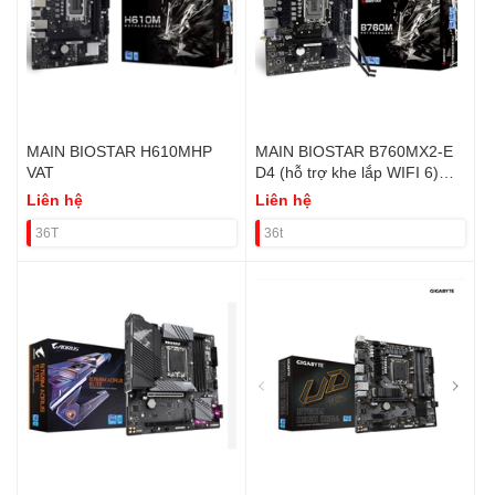
MAIN BIOSTAR H610MHP
MAIN BIOSTAR B760MX2-E
VAT
D4 (hỗ trợ khe lắp WIFI 6)
VAT
Liên hệ
Liên hệ
36T
36t