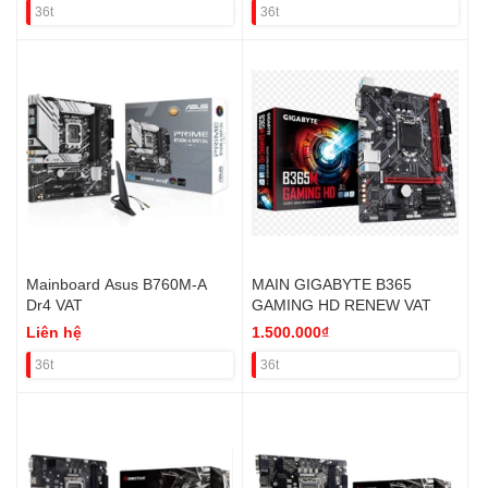
36t
36t
Mainboard Asus B760M-A
MAIN GIGABYTE B365
Dr4 VAT
GAMING HD RENEW VAT
Liên hệ
1.500.000₫
36t
36t