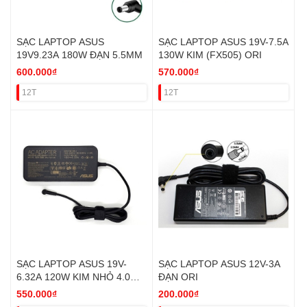
SẠC LAPTOP ASUS
SẠC LAPTOP ASUS 19V-7.5A
19V9.23A 180W ĐẠN 5.5MM
130W KIM (FX505) ORI
600.000₫
570.000₫
12T
12T
SẠC LAPTOP ASUS 19V-
SẠC LAPTOP ASUS 12V-3A
6.32A 120W KIM NHỎ 4.0MM
ĐẠN ORI
ORI
550.000₫
200.000₫