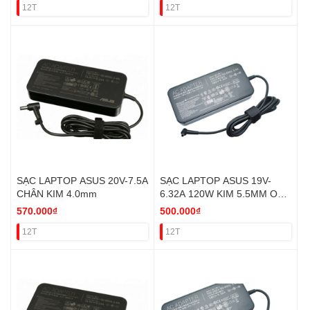
12T
12T
SẠC LAPTOP ASUS 20V-7.5A
SẠC LAPTOP ASUS 19V-
CHÂN KIM 4.0mm
6.32A 120W KIM 5.5MM ORI
(FOR ASUS FX505)
570.000₫
500.000₫
12T
12T