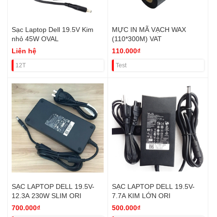
Sạc Laptop Dell 19.5V Kim
MỰC IN MÃ VẠCH WAX
nhỏ 45W OVAL
(110*300M) VAT
Liên hệ
110.000₫
12T
Test
SẠC LAPTOP DELL 19.5V-
SẠC LAPTOP DELL 19.5V-
12.3A 230W SLIM ORI
7.7A KIM LỚN ORI
700.000₫
500.000₫