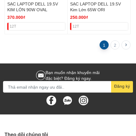
SẠC LAPTOP DELL 19.5V
SẠC LAPTOP DELL 19.5V
KIM LỚN 90W OVAL
Kim Lớn 65W ORI
370.000₫
250.000₫
12T
12T
1
2
Bạn muốn nhận khuyến mãi
đặc biệt? Đăng ký ngay.
Đăng ký
Theo dõi chúng tôi