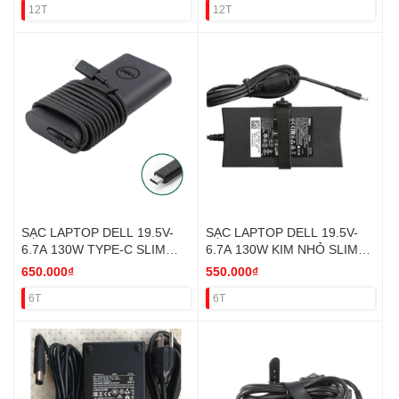
12T
12T
SẠC LAPTOP DELL 19.5V-
SẠC LAPTOP DELL 19.5V-
6.7A 130W TYPE-C SLIM
6.7A 130W KIM NHỎ SLIM
ORI
ORI
650.000₫
550.000₫
6T
6T