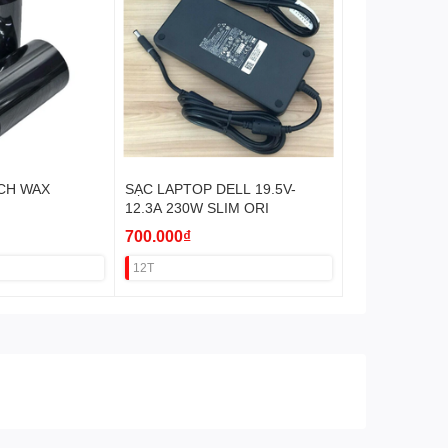
CH WAX
SẠC LAPTOP DELL 19.5V-
T
12.3A 230W SLIM ORI
700.000₫
12T