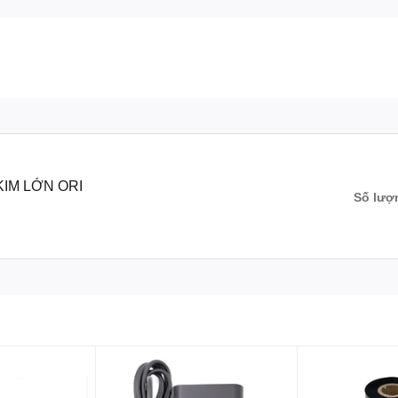
KIM LỚN ORI
Số lượ