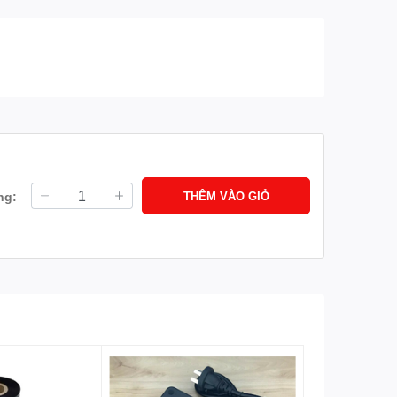
ng:
THÊM VÀO GIỎ