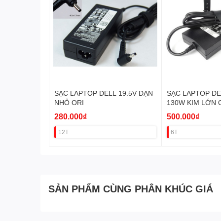
SẠC LAPTOP DELL 19.5V ĐẠN
SẠC LAPTOP DEL
NHỎ ORI
130W KIM LỚN 
280.000₫
500.000₫
12T
6T
SẢN PHẨM CÙNG PHÂN KHÚC GIÁ