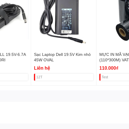
L 19.5V-6.7A
Sạc Laptop Dell 19.5V Kim nhỏ
MỰC IN MÃ VẠ
ORI
45W OVAL
(110*300M) VA
Liên hệ
110.000₫
12T
Test