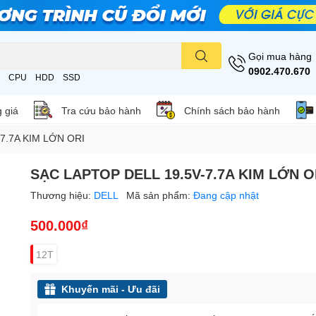
Gọi mua hàng
0902.470.670
CPU
HDD
SSD
 giá
Tra cứu bảo hành
Chính sách bảo hành
7.7A KIM LỚN ORI
SẠC LAPTOP DELL 19.5V-7.7A KIM LỚN O
Thương hiệu:
DELL
Mã sản phẩm:
Đang cập nhật
500.000₫
12T
Khuyến mãi - Ưu đãi