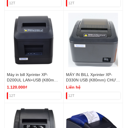
12T
12T
Máy in bill Xprinter XP-
MÁY IN BILL Xprinter XP-
D200UL LAN+USB (K80mm)
D330N USB (K80mm) CHƯA
CHƯA VAT
VAT
1.120.000₫
Liên hệ
12T
12T