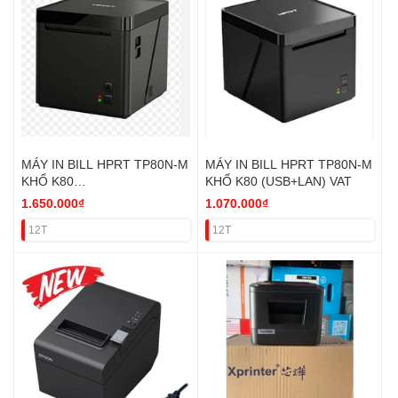
MÁY IN BILL HPRT TP80N-M
MÁY IN BILL HPRT TP80N-M
KHỔ K80
KHỔ K80 (USB+LAN) VAT
(USB+WIFI+BLUETOOH) VAT
1.650.000₫
1.070.000₫
12T
12T