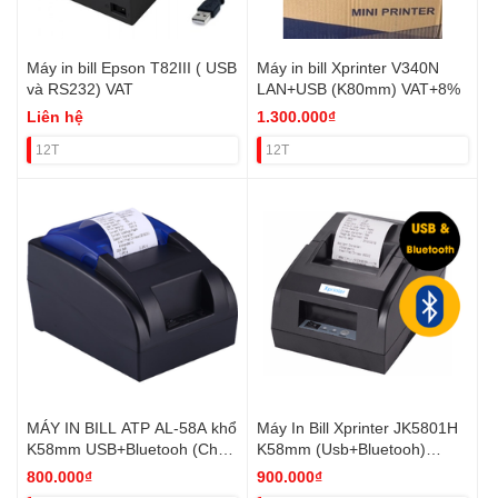
Máy in bill Epson T82III ( USB
Máy in bill Xprinter V340N
và RS232) VAT
LAN+USB (K80mm) VAT+8%
Liên hệ
1.300.000₫
12T
12T
MÁY IN BILL ATP AL-58A khổ
Máy In Bill Xprinter JK5801H
K58mm USB+Bluetooh (Chưa
K58mm (Usb+Bluetooh)
vat)
Chưa Vat
800.000₫
900.000₫