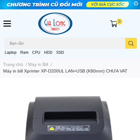
0
Laptop
Ram
CPU
HDD
SSD
Trang chủ
/
Máy in Bill
/
Máy in bill Xprinter XP-D200UL LAN+USB (K80mm) CHƯA VAT