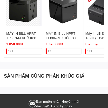
MÁY IN BILL HPRT
MÁY IN BILL HPRT
Máy in bill Ep
TP80N-M KHỔ K80
TP80N-M KHỔ K80
T82III ( USB v
(USB+WIFI+BLUETOO
(USB+LAN) VAT
RS232) VAT
1.650.000₫
1.070.000₫
Liên hệ
H) VAT
12T
12T
12T
SẢN PHẨM CÙNG PHÂN KHÚC GIÁ
Bạn muốn nhận khuyến mãi
đặc biệt? Đăng ký ngay.