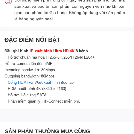
sản xuất và bao bì, sản phẩm còn nguyên vẹn như khi bàn
giao sản phẩm tại Gia Long. Không áp dụng với sản phẩm
là hàng nguyên seal.
ĐẶC ĐIỂM NỔI BẬT
Đầu ghi hình
IP xuất hình Ultra HD 4K
8 kênh
l Hỗ trợ chuẩn mã hóa H.265+/H.265/H.264/H.264+
Hỗ trợ camera lên đến 8MP
Incoming bandwidth: 80Mbps
Outgoing bandwidth: 80Mbps
l
Cổng HDMI và VGA xuất hình độc lập
l HDMI xuất hình 4K (3840 × 2160)
l Hỗ trợ 1 ổ cứng SATA
l Phần mềm quản lý Hik-Connect miễn phí.
SẢN PHẨM THƯỜNG MUA CÙNG