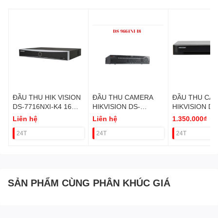
ĐẦU THU HIK VISION
ĐẦU THU CAMERA
ĐẦU THU CA
DS-7716NXI-K4 16
HIKVISION DS-
HIKVISION DS
KÊNH IP (4 HDD)
9664NI-I8
7204HUHI-K1/
Liên hệ
Liên hệ
1.350.000₫
KÊNH 5 IN 1 
24T
24T
24T
SẢN PHẨM CÙNG PHÂN KHÚC GIÁ