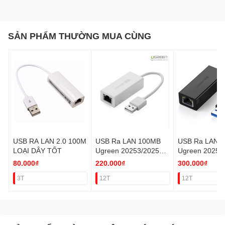
SẢN PHẨM THƯỜNG MUA CÙNG
USB RA LAN 2.0 100M
USB Ra LAN 100MB
USB Ra LAN 3
LOẠI DÂY TỐT
Ugreen 20253/20254
Ugreen 20256
VAT
VAT
80.000₫
220.000₫
300.000₫
3T
12T
12T