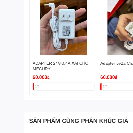
ADAPTER 24V-0.4A XÀI CHO
Adapter 5v2a Ch
MECURY
60.000₫
60.000₫
1T
1T
SẢN PHẨM CÙNG PHÂN KHÚC GIÁ