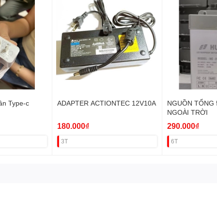
ân Type-c
ADAPTER ACTIONTEC 12V10A
NGUỒN TỔNG 
NGOÀI TRỜI
180.000₫
290.000₫
3T
6T