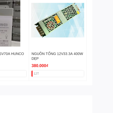
5V70A HUNCO
NGUỒN TỔNG 12V33.3A 400W
DẸP
380.000₫
12T