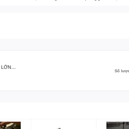
 LỚN
Số lượ