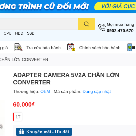
Gọi mua hàng
0902.470.670
CPU
HDD
SSD
 giá
Tra cứu bảo hành
Chính sách bảo hành
 CHÂN LỚN CONVERTER
ADAPTER CAMERA 5V2A CHÂN LỚN
CONVERTER
Thương hiệu:
OEM
Mã sản phẩm:
Đang cập nhật
60.000₫
1T
Khuyến mãi - Ưu đãi