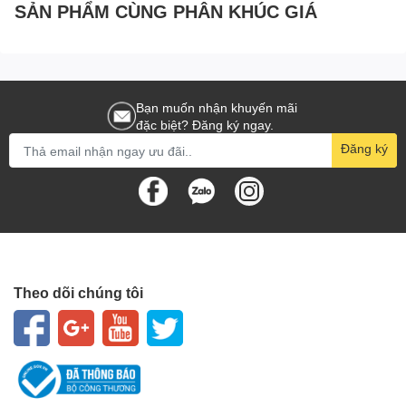
SẢN PHẨM CÙNG PHÂN KHÚC GIÁ
Bạn muốn nhận khuyến mãi
đặc biệt? Đăng ký ngay.
Đăng ký
Theo dõi chúng tôi
Hệ Thống Đèn LED – Kết Nối
Ổn Định – Anti-Ghosting 29
Phím