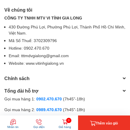
Motospeed CK95 Wired được trang bị
9 chế độ đèn nền LED
xanh
, giúp tăng tính thẩm mỹ và tạo không khí gaming chuyên
Về chúng tôi
nghiệp. Người dùng có thể dễ dàng điều chỉnh chế độ LED theo
CÔNG TY TNHH MTV VI TÍNH GIA LONG
sở thích.
430 Đường Phú Lợi, Phường Phú Lợi, Thành Phố Hồ Chí Minh,
Bàn phím sử dụng
kết nối USB
, tương thích với nhiều hệ điều
Việt Nam.
hành như
Windows XP, Vista, 7, 8, 10, 11
mà không cần cài đặt
Mã Số Thuế: 3702309796
driver. Với tính năng
anti-ghosting 29 phím
, bàn phím cho phép
Hotline: 0902.470.670
nhận diện nhiều phím cùng lúc, đảm bảo không bị xung đột khi
thao tác nhanh.
Email: tttmdvgialong@gmail.com
Website: www.vitinhgialong.vn
Chính sách
Tổng đài hỗ trợ
Gọi mua hàng 1:
0902.470.670
(7h45"-18h)
Gọi mua hàng 2:
0989.470.670
(7h45"-18h)
Gọi hỗ trợ kĩ thuật:
0867.470.670
(9h-18h)
0
Thêm vào giỏ
Nhắn tin
Gọi điện
Giỏ hàng