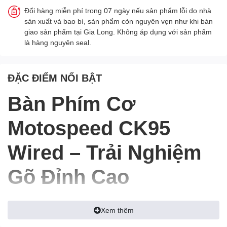
Đổi hàng miễn phí trong 07 ngày nếu sản phẩm lỗi do nhà
sản xuất và bao bì, sản phẩm còn nguyên vẹn như khi bàn
giao sản phẩm tại Gia Long. Không áp dụng với sản phẩm
là hàng nguyên seal.
ĐẶC ĐIỂM NỔI BẬT
Bàn Phím Cơ
Motospeed CK95
Wired – Trải Nghiệm
Gõ Đỉnh Cao
Bàn phím cơ Motospeed CK95 Wired là sản phẩm được thiết kế
dành riêng cho game thủ và dân văn phòng với chất lượng build
Xem thêm
cao cấp, switch Brown êm ái, cùng đèn LED xanh nổi bật. Với