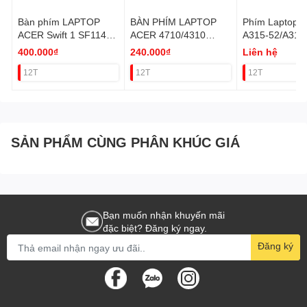
Bàn phím LAPTOP
BÀN PHÍM LAPTOP
Phím Laptop 
ACER Swift 1 SF114-
ACER 4710/4310
A315-52/A315
31,SF114-32 ZIN BẠC
(ĐEN)
400.000₫
240.000₫
Liên hệ
LED (Có nút nguồn)
12T
12T
12T
SẢN PHẨM CÙNG PHÂN KHÚC GIÁ
Bạn muốn nhận khuyến mãi
đặc biệt? Đăng ký ngay.
Đăng ký