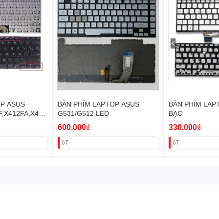
OP ASUS
BÀN PHÍM LAPTOP ASUS
BÀN PHÍM LAP
F,X412FA,X412
G531/G512 LED
BẠC
600.000₫
330.000₫
6T
6T