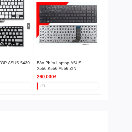
TOP ASUS S430
Bàn Phím Laptop ASUS
X556,K556,A556 ZIN
260.000₫
12T