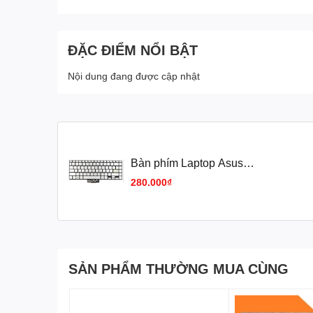
ĐẶC ĐIỂM NỔI BẬT
Nội dung đang được cập nhật
Bàn phím Laptop Asus
S433EA,S433EQ,S433FL,S433FA,X
280.000₫
SẢN PHẨM THƯỜNG MUA CÙNG