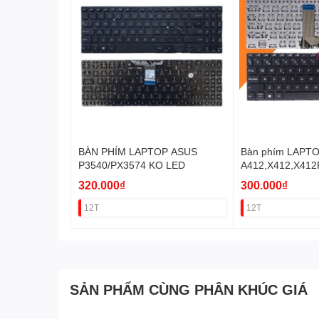
BÀN PHÍM LAPTOP ASUS
Bàn phím LAPT
P3540/PX3574 KO LED
A412,X412,X412
U (Màu Đen)
320.000₫
300.000₫
12T
12T
SẢN PHẨM CÙNG PHÂN KHÚC GIÁ