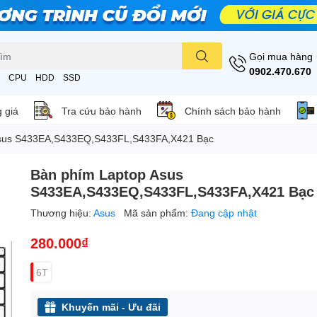
Gọi mua hàng
0902.470.670
CPU
HDD
SSD
 giá
Tra cứu bảo hành
Chính sách bảo hành
Asus S433EA,S433EQ,S433FL,S433FA,X421 Bạc
Bàn phím Laptop Asus
S433EA,S433EQ,S433FL,S433FA,X421 Bạc
Thương hiệu:
Asus
Mã sản phẩm:
Đang cập nhật
280.000₫
6T
Khuyến mãi - Ưu đãi