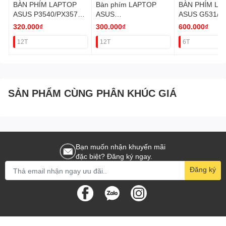
BÀN PHÍM LAPTOP
Bàn phím LAPTOP
BÀN PHÍM LA
ASUS P3540/PX3574
ASUS
ASUS G531/G
KO LED
A412,X412,X412F,X41
320.000₫
300.000₫
600.000₫
2FA,X412U (Màu Đen)
12T
12T
6T
SẢN PHẨM CÙNG PHÂN KHÚC GIÁ
Bạn muốn nhận khuyến mãi
đặc biệt? Đăng ký ngay.
Đăng ký