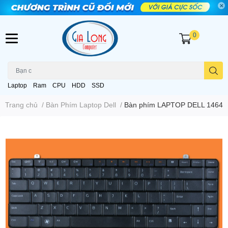
0
Laptop
Ram
CPU
HDD
SSD
Trang chủ
/
Bàn Phím Laptop Dell
/
Bàn phím LAPTOP DELL 1464