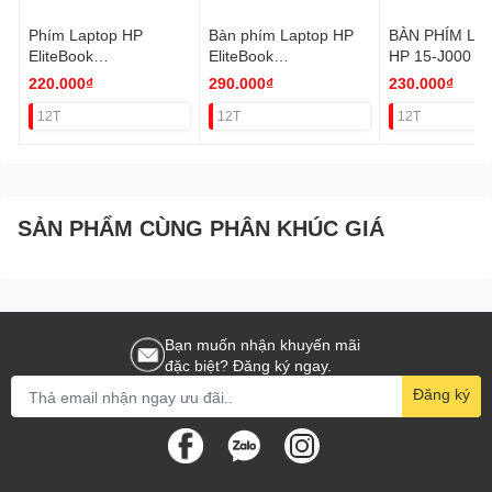
Phím Laptop HP
Bàn phím Laptop HP
BÀN PHÍM LA
EliteBook
EliteBook
HP 15-J000
8460,8470,HP
8560P,8570P,HP
220.000₫
290.000₫
230.000₫
ProBook 6460b 6465b
ProBook 6560B,
12T
12T
12T
Có Khung
6565B Zin
SẢN PHẨM CÙNG PHÂN KHÚC GIÁ
Bạn muốn nhận khuyến mãi
đặc biệt? Đăng ký ngay.
Đăng ký