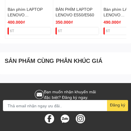
Bàn phím LAPTOP
BÀN PHÍM LAPTOP
Bàn phím LA
LENOVO
LENOVO E550/E560
LENOVO
T430,T530,X230,W53
T440,T440P,T
400.000₫
350.000₫
490.000₫
0
40,E431,T431
6T
6T
6T
T460 ZIN
SẢN PHẨM CÙNG PHÂN KHÚC GIÁ
Bạn muốn nhận khuyến mãi
đặc biệt? Đăng ký ngay.
Đăng ký