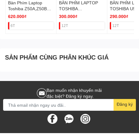
Bàn Phím Laptop
BÀN PHÍM LAPTOP
BÀN PHÍM LA
Toshiba Z50A,Z50B
TOSHIBA
TOSHIBA U50
Led
NB200/NB505/T110
620.000₫
300.000₫
290.000₫
6T
12T
12T
SẢN PHẨM CÙNG PHÂN KHÚC GIÁ
Bạn muốn nhận khuyến mãi
đặc biệt? Đăng ký ngay.
Đăng ký