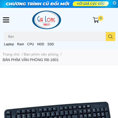
0
Laptop
Ram
CPU
HDD
SSD
Trang chủ
/
Bàn phím văn phòng
/
BÀN PHÍM VĂN PHÒNG R8-1801