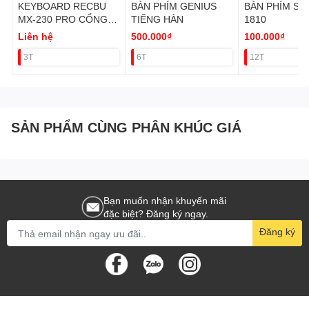
KEYBOARD RECBU
BÀN PHÍM GENIUS
BÀN PHÍM SỐ 
MX-230 PRO CỔNG
TIẾNG HÀN
1810
PS2
Liên hệ
500.000₫
100.000₫
3T
6T
12T
SẢN PHẨM CÙNG PHÂN KHÚC GIÁ
Bạn muốn nhận khuyến mãi
đặc biệt? Đăng ký ngay.
Đăng ký