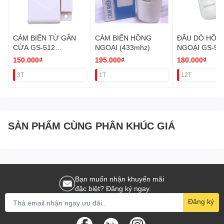
CẢM BIẾN TỪ GẮN
CẢM BIẾN HỒNG
ĐẦU DÒ HỒN
CỬA GS-512
NGOẠI (433mhz)
NGOẠI GS-56
(433mhz)
150.000₫
195.000₫
180.000₫
3T
1T
12T
SẢN PHẨM CÙNG PHÂN KHÚC GIÁ
Bạn muốn nhận khuyến mãi
đặc biệt? Đăng ký ngay.
Đăng ký