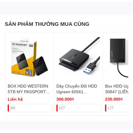
SẢN PHẨM THƯỜNG MUA CÙNG
BOX HDD WESTERN
Dây Chuyển Đổi HDD
Box HDD Ugre
5TB MY PASSPORT
Ugreen 60561
30847 (LIỀN 
2.5' USB 3.0 Chính
2.5"+3.5" không kèm
Liên hệ
300.000₫
230.000₫
hãng VAT
Adapter (BOX HDD)
36t
12T
12T
VAT