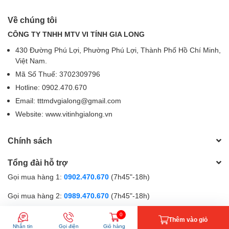
Về chúng tôi
CÔNG TY TNHH MTV VI TÍNH GIA LONG
430 Đường Phú Lợi, Phường Phú Lợi, Thành Phố Hồ Chí Minh,
Việt Nam.
Mã Số Thuế: 3702309796
Hotline: 0902.470.670
Email: tttmdvgialong@gmail.com
Website: www.vitinhgialong.vn
Chính sách
Tổng đài hỗ trợ
Gọi mua hàng 1:
0902.470.670
(7h45"-18h)
Gọi mua hàng 2:
0989.470.670
(7h45"-18h)
Gọi hỗ trợ kĩ thuật:
0867.470.670
(9h-18h)
0
Thêm vào giỏ
Nhắn tin
Gọi điện
Giỏ hàng