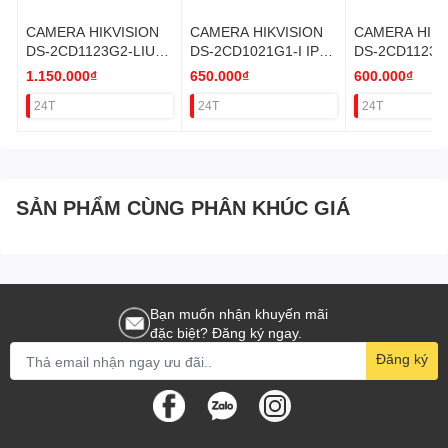
CAMERA HIKVISION
CAMERA HIKVISION
CAMERA HIKV
DS-2CD1123G2-LIU
DS-2CD1021G1-I IP
DS-2CD1123G
2.0M (H265+,SÁNG
2MP THÂN POE VAT
2MP DOME (K
1.150.000₫
650.000₫
600.000₫
KÉP,MIC)
VAT
24T
24T
24T
SẢN PHẨM CÙNG PHÂN KHÚC GIÁ
Bạn muốn nhận khuyến mãi
đặc biệt? Đăng ký ngay.
Đăng ký