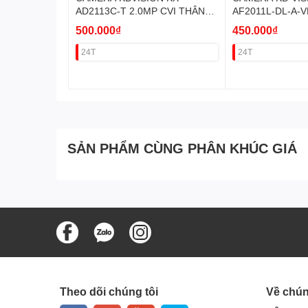
AD2113C-T 2.0MP CVI THÂN
AF2011L-DL-A-V
(LED40M+MICRO) VAT
FULL MÀU VAT
500.000₫
450.000₫
24T
24T
SẢN PHẨM CÙNG PHÂN KHÚC GIÁ
Theo dõi chúng tôi
Về chún