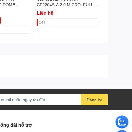
MP DOME
CF2204S-A 2.0 MICRO+FULL
) VAT
MÀU
Liên hệ
24T
Đăng ký
ổng đài hỗ trợ