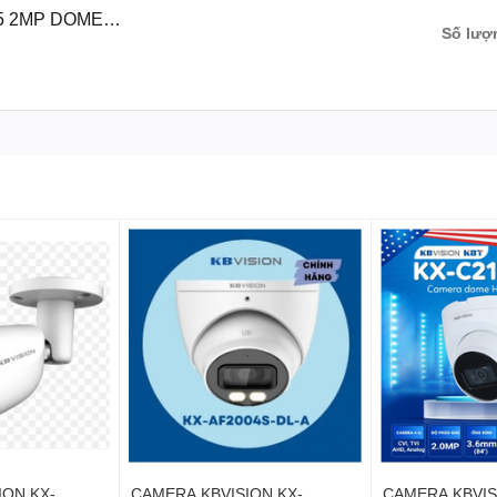
5 2MP DOME
Số lượ
ION KX-
CAMERA KBVISION KX-
CAMERA KBVIS