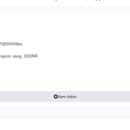
0P@50/60fps;
g ngược sáng, 2DDNR
Xem thêm