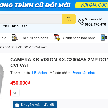
Gọi mua hàng
0902.470.670
CPU
HDD
SSD
 giá
Tra cứu bảo hành
Chính sách bảo hành
-C2004S5 2MP DOME CVI VAT
CAMERA KB VISION KX-C2004S5 2MP DO
CVI VAT
Thương hiệu:
KB-Vision
Mã sản phẩm:
Đang cập nhật
450.000₫
24T
Khuyến mãi - Ưu đãi