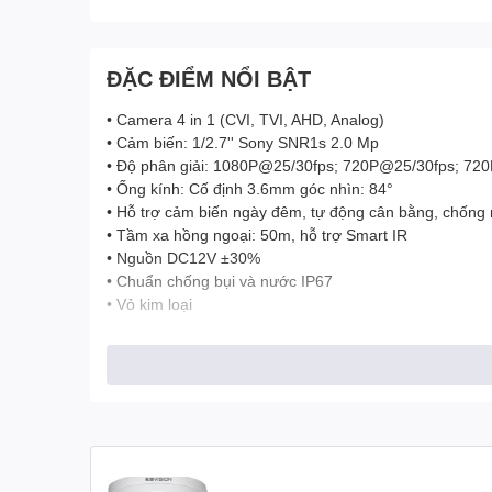
ĐẶC ĐIỂM NỔI BẬT
• Camera 4 in 1 (CVI, TVI, AHD, Analog)
• Cảm biến: 1/2.7'' Sony SNR1s 2.0 Mp
• Độ phân giải: 1080P@25/30fps; 720P@25/30fps; 72
• Ống kính: Cố định 3.6mm góc nhìn: 84°
• Hỗ trợ cảm biến ngày đêm, tự động cân bằng, chốn
• Tầm xa hồng ngoại: 50m, hỗ trợ Smart IR
• Nguồn DC12V ±30%
• Chuẩn chống bụi và nước IP67
• Vỏ kim loại