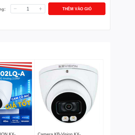
ng:
THÊM VÀO GIỎ
ION KX-
Camera KB-Vision KX-