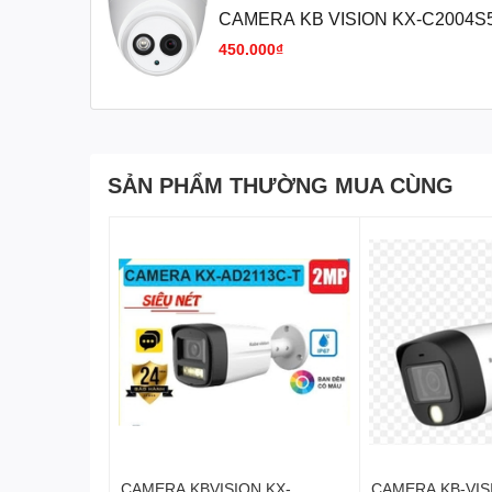
CAMERA KB VISION KX-C2004S
CVI VAT
450.000₫
SẢN PHẨM THƯỜNG MUA CÙNG
CAMERA KBVISION KX-
CAMERA KB-VIS