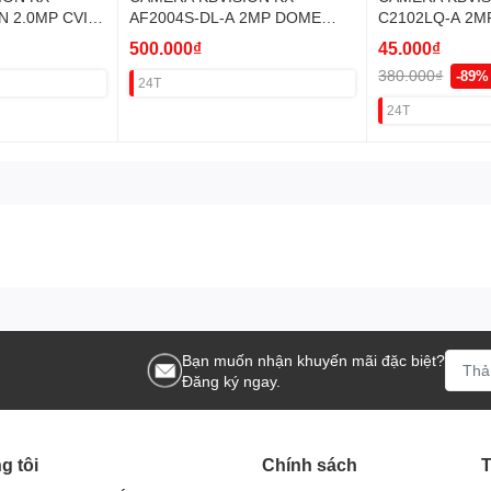
N 2.0MP CVI
AF2004S-DL-A 2MP DOME
C2102LQ-A 2
SÁNG KÉP VAT
(IR40M+MICRO
500.000₫
45.000₫
380.000₫
-89%
24T
24T
Bạn muốn nhận khuyến mãi đặc biệt?
Đăng ký ngay.
g tôi
Chính sách
T