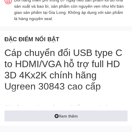
sản xuất và bao bì, sản phẩm còn nguyên vẹn như khi bàn
giao sản phẩm tại Gia Long. Không áp dụng với sản phẩm
là hàng nguyên seal.
ĐẶC ĐIỂM NỔI BẬT
Cáp chuyển đổi USB type C
to HDMI/VGA hỗ trợ full HD
3D 4Kx2K chính hãng
Ugreen 30843 cao cấp
Thông tin sản phẩm : Cáp
Xem thêm
USB-C to HDMI/VGA chính
hãng Ugreen 30843