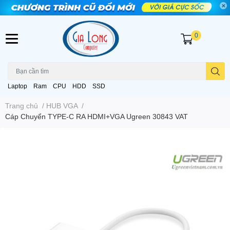
0
Laptop
Ram
CPU
HDD
SSD
Trang chủ
/
HUB VGA
/
Cáp Chuyển TYPE-C RA HDMI+VGA Ugreen 30843 VAT