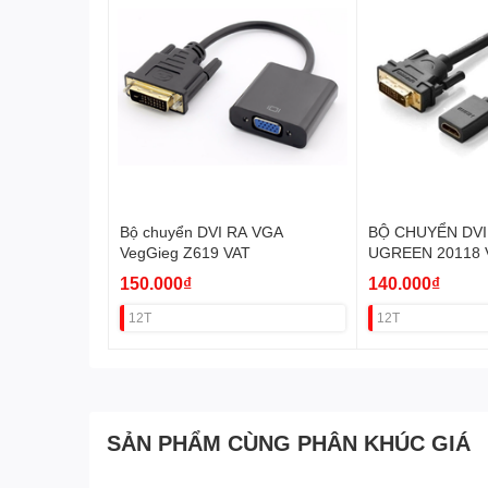
Bộ chuyển DVI RA VGA
BỘ CHUYỂN DVI
VegGieg Z619 VAT
UGREEN 20118 
150.000₫
140.000₫
12T
12T
SẢN PHẨM CÙNG PHÂN KHÚC GIÁ