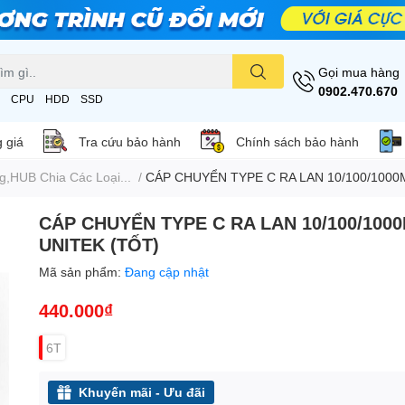
Gọi mua hàng
0902.470.670
CPU
HDD
SSD
 giá
Tra cứu bảo hành
Chính sách bảo hành
,HUB Chia Các Loại...
/
CÁP CHUYỂN TYPE C RA LAN 10/100/1000
CÁP CHUYỂN TYPE C RA LAN 10/100/100
UNITEK (TỐT)
Mã sản phẩm:
Đang cập nhật
440.000₫
6T
Khuyến mãi - Ưu đãi