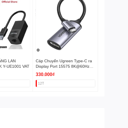
BẰNG LAN
Cáp Chuyển Ugreen Type-C ra
K Y-UE1001 VAT
Display Port 15575 8K@60Hz
VAT
330.000₫
12T