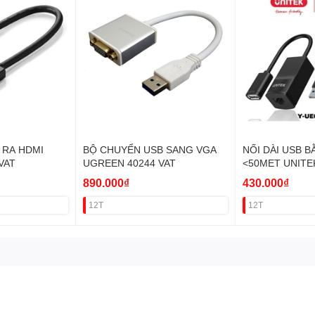
 RA HDMI
BỘ CHUYỂN USB SANG VGA
NỐI DÀI USB 
VAT
UGREEN 40244 VAT
<50MET UNITE
890.000₫
430.000₫
12T
12T