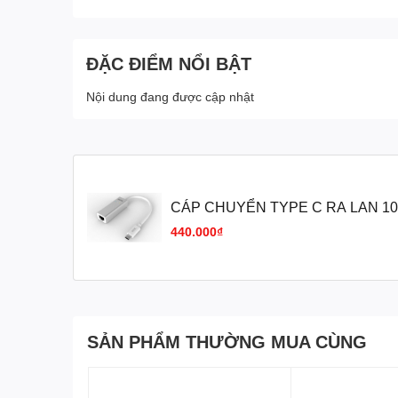
ĐẶC ĐIỂM NỔI BẬT
Nội dung đang được cập nhật
CÁP CHUYỂN TYPE C RA LAN 10
UNITEK (TỐT)
440.000₫
SẢN PHẨM THƯỜNG MUA CÙNG