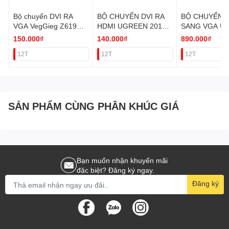
Bộ chuyển DVI RA
BỘ CHUYỂN DVI RA
BỘ CHUYỂN 
VGA VegGieg Z619
HDMI UGREEN 20118
SANG VGA U
VAT
VAT
40244 VAT
150.000₫
140.000₫
890.000₫
12T
12T
12T
SẢN PHẨM CÙNG PHÂN KHÚC GIÁ
Bạn muốn nhận khuyến mãi
đặc biệt? Đăng ký ngay.
Đăng ký