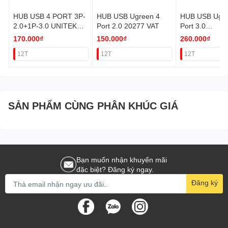
HUB USB 4 PORT 3P-
HUB USB Ugreen 4
HUB USB Ugre
2.0+1P-3.0 UNITEK
Port 2.0 20277 VAT
Port 3.0
H1208A VAT
20291(ĐEN)/2
170.000₫
150.000₫
260.000₫
RẮNG) VAT
12T
12T
12T
SẢN PHẨM CÙNG PHÂN KHÚC GIÁ
Bạn muốn nhận khuyến mãi
đặc biệt? Đăng ký ngay.
Đăng ký