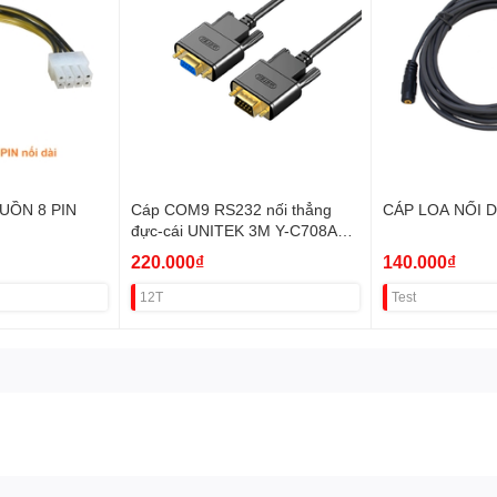
UỒN 8 PIN
Cáp COM9 RS232 nối thẳng
CÁP LOA NỐI 
đực-cái UNITEK 3M Y-C708ABK
VAT
220.000₫
140.000₫
12T
Test