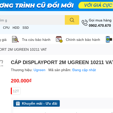
Gọi mua hàng
0902.470.670
CPU
HDD
SSD
 giá
Tra cứu bảo hành
Chính sách bảo hành
ORT 2M UGREEN 10211 VAT
CÁP DISPLAYPORT 2M UGREEN 10211 VA
Thương hiệu:
Ugreen
Mã sản phẩm:
Đang cập nhật
200.000₫
12T
Khuyến mãi - Ưu đãi