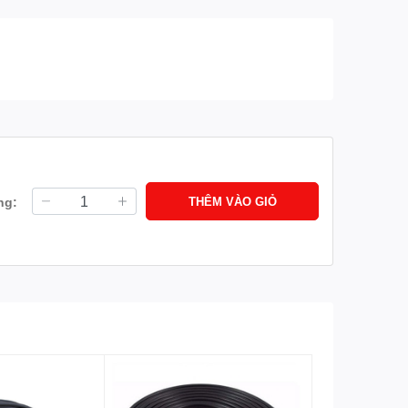
ng:
THÊM VÀO GIỎ