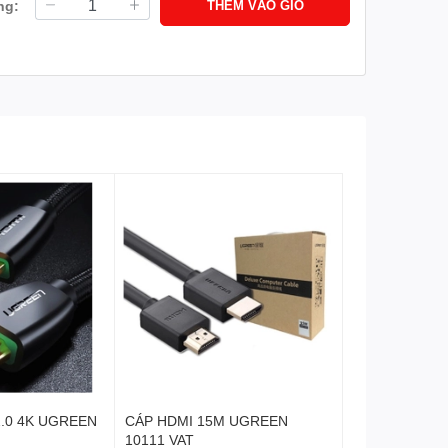
ng:
THÊM VÀO GIỎ
2.0 4K UGREEN
CÁP HDMI 15M UGREEN
10111 VAT