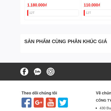
1.180.000₫
110.000₫
12T
12T
SẢN PHẨM CÙNG PHÂN KHÚC GIÁ
Theo dõi chúng tôi
Về chún
CÔNG TY
430 Đư