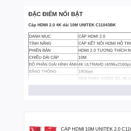
ĐẶC ĐIỂM NỔI BẬT
Cáp HDMI 2.0 4K dài 10M UNITEK C11043BK
DANH MỤC
CÁP HDMI 2.0
TÍNH NĂNG
CÁP KẾT NỐI HDMI HỖ TR
PHIÊN BẢN
HDMI 2.0 TƯƠNG THÍCH N
CHIỀU DÀI CÁP
10M
ĐỘ PHÂN GIẢI HÌNH ẢNH
4K ULTRAHD (4096x2160p
BĂNG THÔNG
18Gbps
XEM PHIM ,VIDEO 3D, 4K 
HỖ TRỢ CÔNG NGHỆ ÂM T
HỖ TRỢ
TỶ LỆ MÀN HÌNH 21.9
ĐỘ PHÂN GIẢI
4K@60Hz
CÁP HDMI 10M UNITEK 2.0 C11