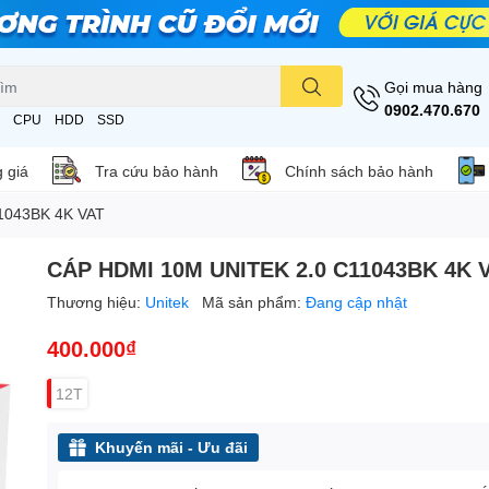
Gọi mua hàng
0902.470.670
CPU
HDD
SSD
 giá
Tra cứu bảo hành
Chính sách bảo hành
1043BK 4K VAT
CÁP HDMI 10M UNITEK 2.0 C11043BK 4K 
Thương hiệu:
Unitek
Mã sản phẩm:
Đang cập nhật
400.000₫
12T
Khuyến mãi - Ưu đãi