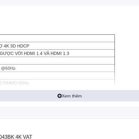
Ợ 4K 3D HDCP
GƯỢC VỚI HDMI 1.4 VÀ HDMI 1.3
) @60Hz
ULTRAHD 60Hz
HANH DOLBY DTS-HD, ÂM THANH VÒM LOSSLESS 7.1
Xem thêm
043BK 4K VAT