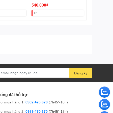
540.000₫
12T
Đăng ký
ổng đài hỗ trợ
ọi mua hàng 1:
0902.470.670
(7h45"-18h)
ọi mua hàng 2:
0989.470.670
(7h45"-18h)