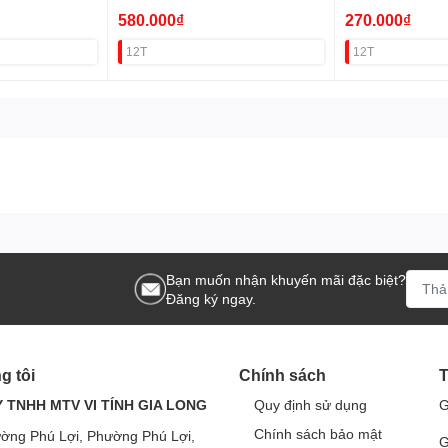
580.000₫
270.000₫
12T
12T
Bạn muốn nhận khuyến mãi đặc biệt?
Đăng ký ngay.
g tôi
Chính sách
T
 TNHH MTV VI TÍNH GIA LONG
Quy định sử dụng
G
Chính sách bảo mật
ờng Phú Lợi, Phường Phú Lợi,
G