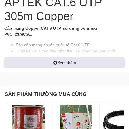
APTEK CAT.6 UTP
305m Copper
Cáp mạng Copper
CAT.6 UTP
, sử dụng vỏ nhựa
PVC,
23AWG...
Dây cáp mạng chuẩn quốc tế Cat.6 UTP.
Thiết kế với 4 cặp dây, chất liệu: Lõi đồng nguyên chất
99,9% , kích thước: 23AWG.
Xem thêm
Chạy được tốc độ thật 1G với khoảng cách 100m.
Đáp ứng nhu cầu cho những ứng dụng Gigabit Ethernet,
10/100BASE-TX...
Cho phép cấp nguồn qua Ethernet (PoE).
Quy cách: 305m/thùng, vỏ bảo vệ PVC.
SẢN PHẨM THƯỜNG MUA CÙNG
Thích hợp sử dụng cho việc triển khai camera HD, hệ
thống mạng tốc độ cao, …
Bảo hành 25 năm.
Xuất xứ Trung Quốc (made in China).