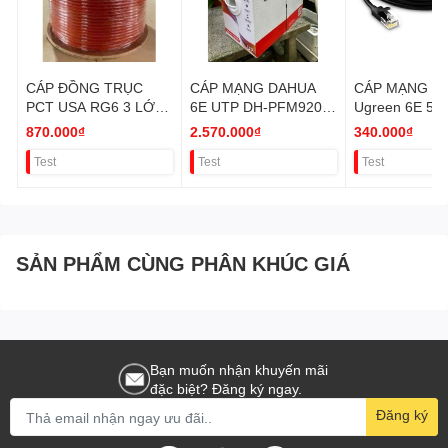
CÁP ĐỒNG TRỤC
CÁP MẠNG DAHUA
CÁP MẠNG B
PCT USA RG6 3 LỚP
6E UTP DH-PFM920I-
Ugreen 6E 50
BẠC, PE VAT
6UN-CN 305M VAT
VAT
870.000₫
2.570.000₫
340.000₫
Test
Test
Test
SẢN PHẨM CÙNG PHÂN KHÚC GIÁ
Bạn muốn nhận khuyến mãi
đặc biệt? Đăng ký ngay.
Đăng ký