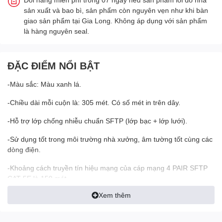
sản xuất và bao bì, sản phẩm còn nguyên vẹn như khi bàn
giao sản phẩm tại Gia Long. Không áp dụng với sản phẩm
là hàng nguyên seal.
ĐẶC ĐIỂM NỔI BẬT
-Màu sắc: Màu xanh lá.
-Chiều dài mỗi cuộn là: 305 mét. Có số mét in trên dây.
-Hỗ trợ lớp chống nhiễu chuẩn SFTP (lớp bạc + lớp lưới).
-Sử dụng tốt trong môi trường nhà xưởng, âm tường tốt cùng các
dòng điện.
-Khoảng cách truyền tín hiệu mạng của cáp mạng 4 PAIR SFTP
CAT 5E là 150 mét.
Xem thêm
-Khoảng cách này phù hợp với hầu hết các phòng máy tính và
các dự án thi công Camera.