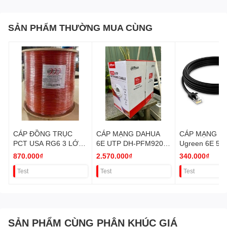
Xuất xứ
made in Taiwan
SẢN PHẨM THƯỜNG MUA CÙNG
CÁP ĐỒNG TRỤC
CÁP MẠNG DAHUA
CÁP MẠNG B
PCT USA RG6 3 LỚP
6E UTP DH-PFM920I-
Ugreen 6E 50
BẠC, PE VAT
6UN-CN 305M VAT
VAT
870.000₫
2.570.000₫
340.000₫
Test
Test
Test
SẢN PHẨM CÙNG PHÂN KHÚC GIÁ