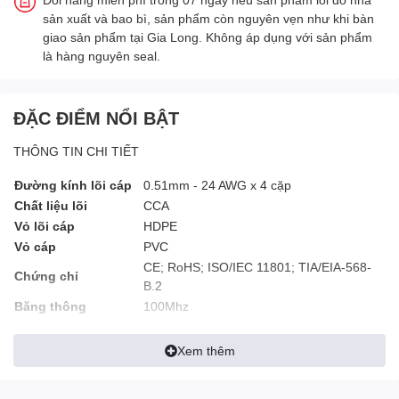
sản xuất và bao bì, sản phẩm còn nguyên vẹn như khi bàn
giao sản phẩm tại Gia Long. Không áp dụng với sản phẩm
là hàng nguyên seal.
ĐẶC ĐIỂM NỔI BẬT
THÔNG TIN CHI TIẾT
Đường kính lõi cáp
0.51mm - 24 AWG x 4 cặp
Chất liệu lõi
CCA
Vỏ lõi cáp
HDPE
Vỏ cáp
PVC
CE; RoHS; ISO/IEC 11801; TIA/EIA-568-
Chứng chỉ
B.2
Băng thông
100Mhz
Khoảng cách tín
160m
hiệu
Xem thêm
Màu sắc
Trắng
Chiều dài cuộn
305m