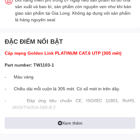
sản xuất và bao bì, sản phẩm còn nguyên vẹn như khi bàn
giao sản phẩm tại Gia Long. Không áp dụng với sản phẩm
là hàng nguyên seal.
ĐẶC ĐIỂM NỔI BẬT
Cáp mạng Golden Link PLATINUM CAT.6 UTP (305 mét)
Part number: TW1103-1
-
Màu vàng.
-
Chiều dài mỗi cuộn là 305 mét. Có số mét in trên dây.
-
Đáp ứng tiêu chuẩn CE, ISO
/IEC 11801
, R
o
HS
,
ANSI/TIA/EIA-568-B.2
.
-
Đạt tiêu chuẩn:
PASS FLUKE TEST
.
Xem thêm
-
Đường kính lõi đồng: 0.57mm, 23AWG.