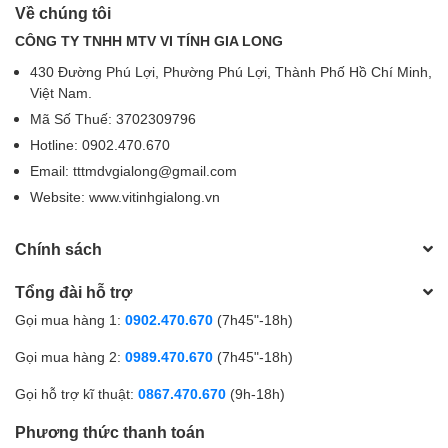
Về chúng tôi
MIN.AVG.THICK
0.28mm +/- 0.04mm
CÔNG TY TNHH MTV VI TÍNH GIA LONG
INSULATION
MATERIAL
HDPE
430 Đường Phú Lợi, Phường Phú Lợi, Thành Phố Hồ Chí Minh,
Việt Nam.
OD
0.90mm +/- 0.05mm
Mã Số Thuế: 3702309796
Hotline: 0902.470.670
TWISTED CORES
OD
1.9mm +/- 0.005mm
PHY
Email: tttmdvgialong@gmail.com
Cond
Website: www.vitinhgialong.vn
Tens
RIP CORD
MATERIAL
Nylon - Fiber Cord
Chính sách
Insu
Tổng đài hỗ trợ
Tens
Gọi mua hàng 1:
0902.470.670
(7h45"-18h)
CENTRAL CROSS
MATERIAL
PVC
Shea
Gọi mua hàng 2:
0989.470.670
(7h45"-18h)
MIN.AVG.THICK
0.6mm +/- 0.002mm
Gọi hỗ trợ kĩ thuật:
0867.470.670
(9h-18h)
MATERIAL
PVC
Phương thức thanh toán
SHEATH