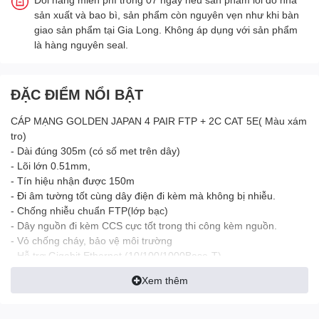
sản xuất và bao bì, sản phẩm còn nguyên vẹn như khi bàn
giao sản phẩm tại Gia Long. Không áp dụng với sản phẩm
là hàng nguyên seal.
ĐẶC ĐIỂM NỔI BẬT
CÁP MẠNG GOLDEN JAPAN 4 PAIR FTP + 2C CAT 5E( Màu xám
tro)
- Dài đúng 305m (có số met trên dây)
- Lõi lớn 0.51mm,
- Tín hiệu nhận được 150m
- Đi âm tường tốt cùng dây điện đi kèm mà không bị nhiễu.
- Chống nhiễu chuẩn FTP(lớp bạc)
- Dây nguồn đi kèm CCS cực tốt trong thi công kèm nguồn.
- Vỏ chống cháy, bảo vệ môi trường
- Hỗ trợ Gigabit Ethernet (10/100/1000Base-T)
Xem thêm