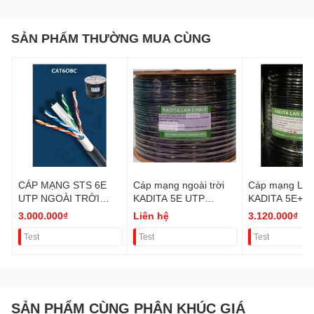
SẢN PHẨM THƯỜNG MUA CÙNG
CÁP MẠNG STS 6E
Cáp mạng ngoài trời
Cáp mạng Liề
UTP NGOÀI TRỜI
KADITA 5E UTP
KADITA 5E+2
COPPER STS-PE-
CƯỜNG LỰC COPER
NGOÀI TRỜI
3.000.000₫
Liên hệ
3.120.000₫
CAT6OBC-ST (CÓ
305M VAT
100% 305M V
Test
Test
Test
CƯỜNG LỰC) VAT
SẢN PHẨM CÙNG PHÂN KHÚC GIÁ