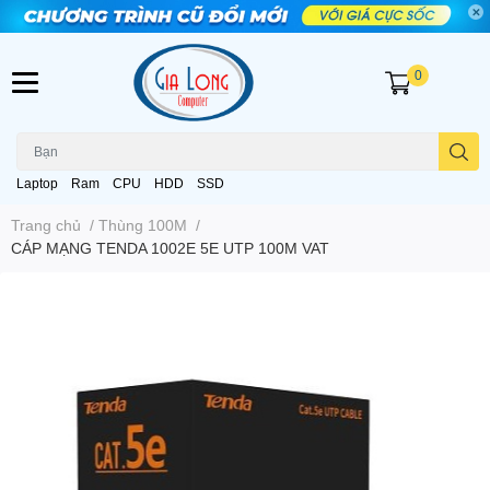
0
Laptop
Ram
CPU
HDD
SSD
Trang chủ
/
Thùng 100M
/
CÁP MẠNG TENDA 1002E 5E UTP 100M VAT