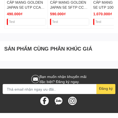
CÁP MẠNG GOLDEN
CÁP MẠNG GOLDEN
CÁP MẠNG D
JAPAN 5E UTP CCA
JAPAN 5E SFTP CCA
5E UTP 100M
100M VAT
100M VAT
100% VAT FU
490.000₫
590.000₫
1.070.000₫
Test
Test
Test
SẢN PHẨM CÙNG PHÂN KHÚC GIÁ
Bạn muốn nhận khuyến mãi
đặc biệt? Đăng ký ngay.
Đăng ký