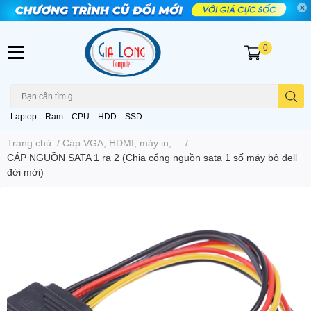
0
Laptop
Ram
CPU
HDD
SSD
Trang chủ
/
Cáp VGA, HDMI, máy in,...
/
CÁP NGUỒN SATA 1 ra 2 (Chia cổng nguồn sata 1 số máy bộ dell
đời mới)