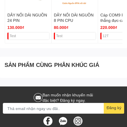
DÂY NỐI DÀI NGUỒN
DÂY NỐI DÀI NGUỒN
Cáp COM9 RS2
24 PIN
8 PIN CPU
thẳng đực-cái
3M Y-C708AB
130.000₫
80.000₫
220.000₫
Test
Test
12T
SẢN PHẨM CÙNG PHÂN KHÚC GIÁ
Bạn muốn nhận khuyến mãi
đặc biệt? Đăng ký ngay.
Đăng ký