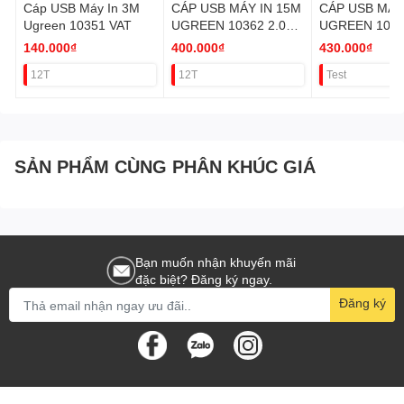
Cáp USB Máy In 3M
CÁP USB MÁY IN 15M
CÁP USB MÁY
Ugreen 10351 VAT
UGREEN 10362 2.0
UGREEN 1036
(CÓ IC) VAT
IC) VAT
140.000₫
400.000₫
430.000₫
12T
12T
Test
SẢN PHẨM CÙNG PHÂN KHÚC GIÁ
Bạn muốn nhận khuyến mãi
đặc biệt? Đăng ký ngay.
Đăng ký